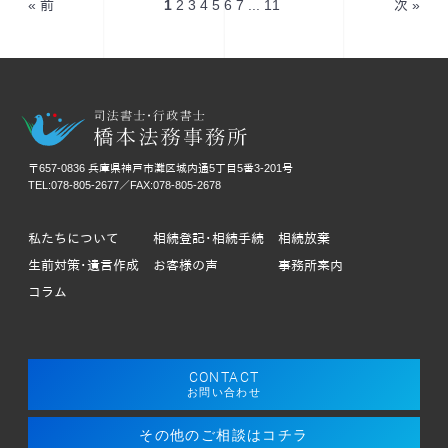
« 前
1
2
3
4
5
6
7
...
11
次 »
〒657-0836 兵庫県神戸市灘区城内通5丁目5番3-201号
TEL:078-805-2677／FAX:078-805-2678
私たちについて
相続登記･相続手続
相続放棄
生前対策･遺言作成
お客様の声
事務所案内
コラム
CONTACT
お問い合わせ
その他のご相談はコチラ