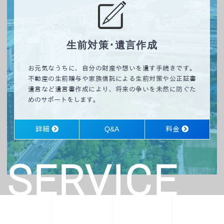
生前対策･遺言作成
お元気なうちに、自分の財産や想いを遺す手続きです。
不動産の生前贈与や家族信託による生前対策や公正証書
遺言など遺言書作成により、将来の争いを未然に防ぐた
めのサポートをします。
詳細
Q&A
料金
SERVICE