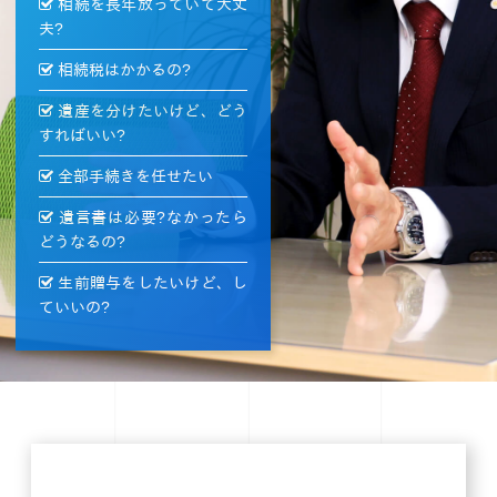
相続を長年放っていて大丈
夫?
相続税はかかるの?
遺産を分けたいけど、どう
すればいい?
全部手続きを任せたい
遺言書は必要?なかったら
どうなるの?
生前贈与をしたいけど、し
ていいの?