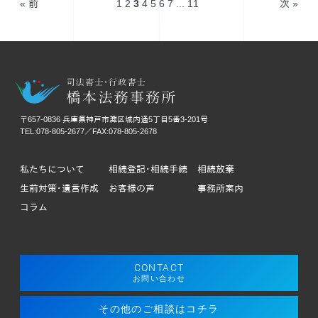
« 前
1
2
3
4
5
6
7
...
11
次 »
〒657-0836 兵庫県神戸市灘区城内通5丁目5番3-201号
TEL:078-805-2677／FAX:078-805-2678
私たちについて
相続登記･相続手続
相続放棄
生前対策･遺言作成
お客様の声
事務所案内
コラム
CONTACT
お問い合わせ
その他のご相談はコチラ