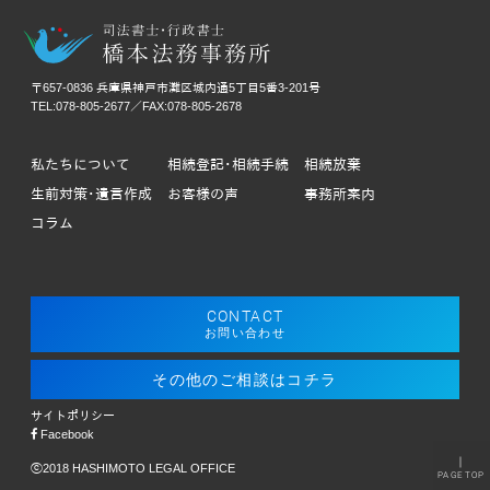
〒657-0836 兵庫県神戸市灘区城内通5丁目5番3-201号
TEL:078-805-2677／FAX:078-805-2678
私たちについて
相続登記･相続手続
相続放棄
生前対策･遺言作成
お客様の声
事務所案内
コラム
CONTACT
お問い合わせ
その他のご相談はコチラ
サイトポリシー
Facebook
｜
ⓒ2018 HASHIMOTO LEGAL OFFICE
PAGETOP