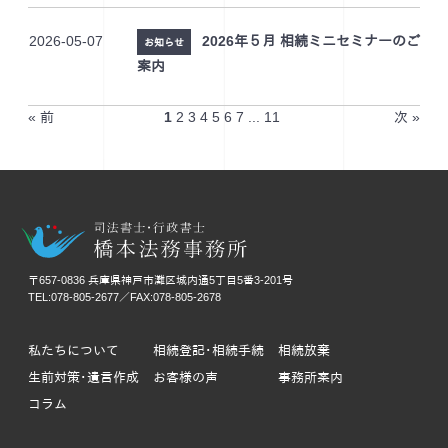
2026-05-07
2026年５月 相続ミニセミナーのご
お知らせ
案内
« 前
1
2
3
4
5
6
7
...
11
次 »
〒657-0836 兵庫県神戸市灘区城内通5丁目5番3-201号
TEL:078-805-2677／FAX:078-805-2678
私たちについて
相続登記･相続手続
相続放棄
生前対策･遺言作成
お客様の声
事務所案内
コラム