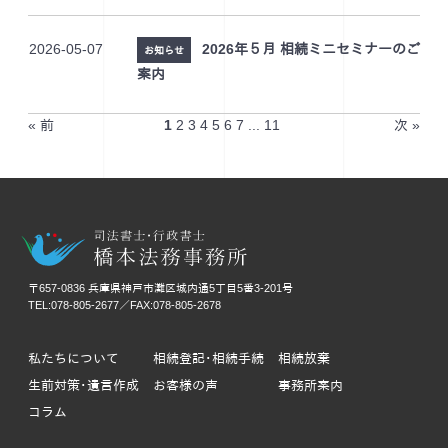
2026-05-07
2026年５月 相続ミニセミナーのご
お知らせ
案内
« 前
1
2
3
4
5
6
7
...
11
次 »
〒657-0836 兵庫県神戸市灘区城内通5丁目5番3-201号
TEL:078-805-2677／FAX:078-805-2678
私たちについて
相続登記･相続手続
相続放棄
生前対策･遺言作成
お客様の声
事務所案内
コラム