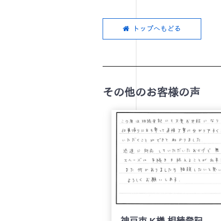
トップへもどる
その他のお客様の声
 K様 相続登記
静岡県 K.Y様 相続登記