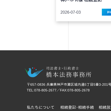
07-03
2026-06-04
詳細
〒657-0836 兵庫県神戸市灘区城内通5丁目5番3-201
TEL:078-805-2677／FAX:078-805-2678
私たちについて
相続登記･相続手続
相続放