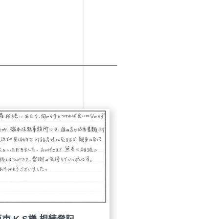
神戸市 H.N様 相続フルサポ
西宮市 K.S様 相