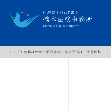
トップ >
お客様の声 >
明石市堀井様／平石様 生前贈与