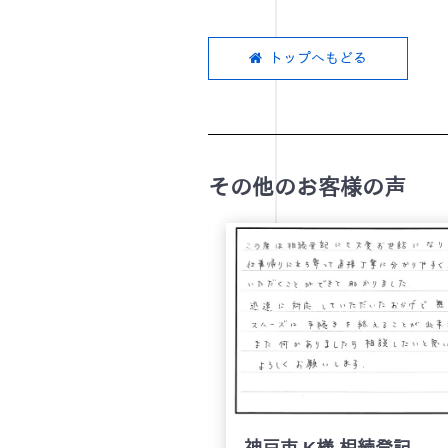
トップへもどる
その他のお客様の声
T.O様 遺言作成
神戸市 K様 相続登記